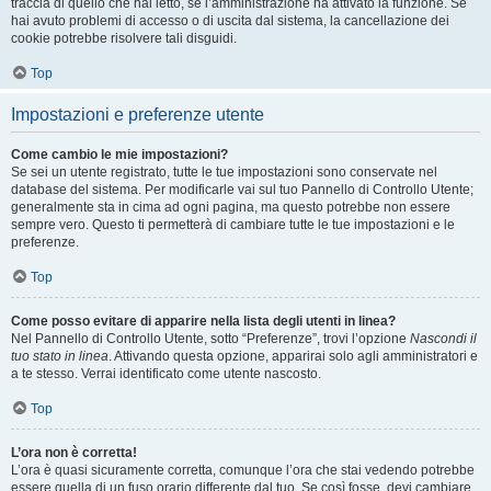
traccia di quello che hai letto, se l’amministrazione ha attivato la funzione. Se
hai avuto problemi di accesso o di uscita dal sistema, la cancellazione dei
cookie potrebbe risolvere tali disguidi.
Top
Impostazioni e preferenze utente
Come cambio le mie impostazioni?
Se sei un utente registrato, tutte le tue impostazioni sono conservate nel
database del sistema. Per modificarle vai sul tuo Pannello di Controllo Utente;
generalmente sta in cima ad ogni pagina, ma questo potrebbe non essere
sempre vero. Questo ti permetterà di cambiare tutte le tue impostazioni e le
preferenze.
Top
Come posso evitare di apparire nella lista degli utenti in linea?
Nel Pannello di Controllo Utente, sotto “Preferenze”, trovi l’opzione
Nascondi il
tuo stato in linea
. Attivando questa opzione, apparirai solo agli amministratori e
a te stesso. Verrai identificato come utente nascosto.
Top
L’ora non è corretta!
L’ora è quasi sicuramente corretta, comunque l’ora che stai vedendo potrebbe
essere quella di un fuso orario differente dal tuo. Se così fosse, devi cambiare