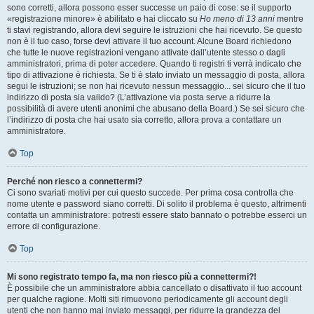
sono corretti, allora possono esser successe un paio di cose: se il supporto
«registrazione minore» è abilitato e hai cliccato su
Ho meno di 13 anni
mentre
ti stavi registrando, allora devi seguire le istruzioni che hai ricevuto. Se questo
non è il tuo caso, forse devi attivare il tuo account. Alcune Board richiedono
che tutte le nuove registrazioni vengano attivate dall’utente stesso o dagli
amministratori, prima di poter accedere. Quando ti registri ti verrà indicato che
tipo di attivazione è richiesta. Se ti è stato inviato un messaggio di posta, allora
segui le istruzioni; se non hai ricevuto nessun messaggio... sei sicuro che il tuo
indirizzo di posta sia valido? (L’attivazione via posta serve a ridurre la
possibilità di avere utenti anonimi che abusano della Board.) Se sei sicuro che
l’indirizzo di posta che hai usato sia corretto, allora prova a contattare un
amministratore.
Top
Perché non riesco a connettermi?
Ci sono svariati motivi per cui questo succede. Per prima cosa controlla che
nome utente e password siano corretti. Di solito il problema è questo, altrimenti
contatta un amministratore: potresti essere stato bannato o potrebbe esserci un
errore di configurazione.
Top
Mi sono registrato tempo fa, ma non riesco più a connettermi?!
È possibile che un amministratore abbia cancellato o disattivato il tuo account
per qualche ragione. Molti siti rimuovono periodicamente gli account degli
utenti che non hanno mai inviato messaggi, per ridurre la grandezza del