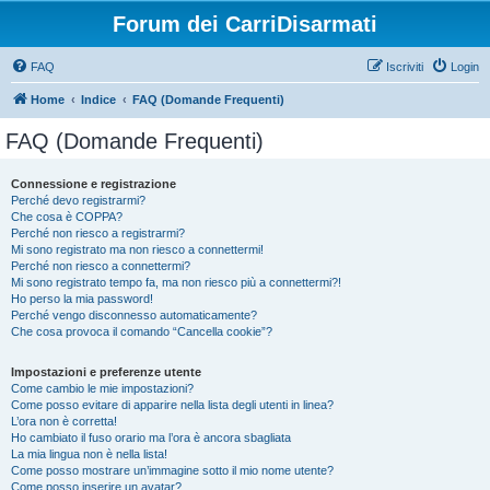
Forum dei CarriDisarmati
FAQ
Iscriviti
Login
Home
Indice
FAQ (Domande Frequenti)
FAQ (Domande Frequenti)
Connessione e registrazione
Perché devo registrarmi?
Che cosa è COPPA?
Perché non riesco a registrarmi?
Mi sono registrato ma non riesco a connettermi!
Perché non riesco a connettermi?
Mi sono registrato tempo fa, ma non riesco più a connettermi?!
Ho perso la mia password!
Perché vengo disconnesso automaticamente?
Che cosa provoca il comando “Cancella cookie”?
Impostazioni e preferenze utente
Come cambio le mie impostazioni?
Come posso evitare di apparire nella lista degli utenti in linea?
L’ora non è corretta!
Ho cambiato il fuso orario ma l’ora è ancora sbagliata
La mia lingua non è nella lista!
Come posso mostrare un’immagine sotto il mio nome utente?
Come posso inserire un avatar?