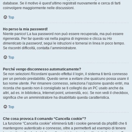
database. Se il motivo è quest’ultimo registrati nuovamente e cerca di farti
coinvolgere maggiormente nelle discussioni.
Top
Ho perso la mia password!
Niente panico! La tua password non può essere recuperata, ma può essere
rigenerata. Per far questo vai nella pagina di ingresso e clicca su
Ho
dimenticato la password
, segui le istruzioni e tornerai in linea in poco tempo.
Se riscontri difficoltà, contatta l’amministratore.
Top
Perché vengo disconnesso automaticamente?
Se non selezioni
Ricordami
quando effettui il login, il sistema ti terrà connesso
per un periodo prestabilito. Questo serve a evitare che qualcuno possa usare il
tuo nome utente. Per rimanere connesso, seleziona l’opzione quando entri, ma
ricorda che questo non è consigliato se ti colleghi da un PC usato anche da
altri, ad es. in biblioteca, Internet point, università, ecc. Se non vedi il checkbox,
significa che un amministratore ha disabilitato questa caratteristica.
Top
Che cosa provoca il comando “Cancella cookie”?
La funzione “Cancella cookie” eliminerà tutti i cookie generati da phpBB che ti
mantengono autenticato e connesso, oltre a permetterti ad esempio di tenere