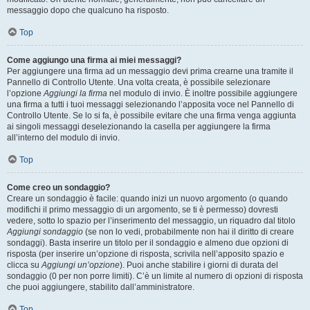
messaggio dopo che qualcuno ha risposto.
Top
Come aggiungo una firma ai miei messaggi?
Per aggiungere una firma ad un messaggio devi prima crearne una tramite il
Pannello di Controllo Utente. Una volta creata, è possibile selezionare
l’opzione
Aggiungi la firma
nel modulo di invio. È inoltre possibile aggiungere
una firma a tutti i tuoi messaggi selezionando l’apposita voce nel Pannello di
Controllo Utente. Se lo si fa, è possibile evitare che una firma venga aggiunta
ai singoli messaggi deselezionando la casella per aggiungere la firma
all’interno del modulo di invio.
Top
Come creo un sondaggio?
Creare un sondaggio è facile: quando inizi un nuovo argomento (o quando
modifichi il primo messaggio di un argomento, se ti è permesso) dovresti
vedere, sotto lo spazio per l’inserimento del messaggio, un riquadro dal titolo
Aggiungi sondaggio
(se non lo vedi, probabilmente non hai il diritto di creare
sondaggi). Basta inserire un titolo per il sondaggio e almeno due opzioni di
risposta (per inserire un’opzione di risposta, scrivila nell’apposito spazio e
clicca su
Aggiungi un’opzione
). Puoi anche stabilire i giorni di durata del
sondaggio (0 per non porre limiti). C’è un limite al numero di opzioni di risposta
che puoi aggiungere, stabilito dall’amministratore.
Top