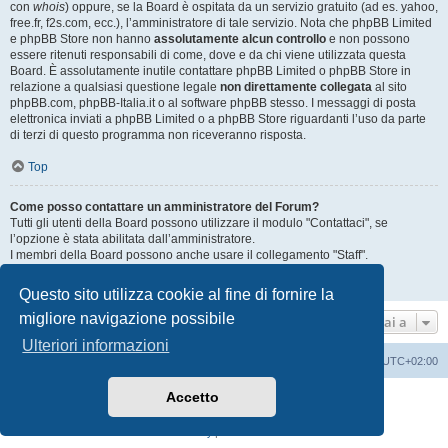
con
whois
) oppure, se la Board è ospitata da un servizio gratuito (ad es. yahoo,
free.fr, f2s.com, ecc.), l’amministratore di tale servizio. Nota che phpBB Limited
e phpBB Store non hanno
assolutamente alcun controllo
e non possono
essere ritenuti responsabili di come, dove e da chi viene utilizzata questa
Board. È assolutamente inutile contattare phpBB Limited o phpBB Store in
relazione a qualsiasi questione legale
non direttamente collegata
al sito
phpBB.com, phpBB-Italia.it o al software phpBB stesso. I messaggi di posta
elettronica inviati a phpBB Limited o a phpBB Store riguardanti l’uso da parte
di terzi di questo programma non riceveranno risposta.
Top
Come posso contattare un amministratore del Forum?
Tutti gli utenti della Board possono utilizzare il modulo "Contattaci", se
l’opzione è stata abilitata dall’amministratore.
I membri della Board possono anche usare il collegamento "Staff".
Top
Questo sito utilizza cookie al fine di fornire la
migliore navigazione possibile
Vai a
Ulteriori informazioni
Home
Indice
Cancella cookie
Tutti gli orari sono
UTC+02:00
Accetto
Creato da
phpBB
® Forum Software © phpBB Limited
Traduzione Italiana
phpBB-Italia.it
Privacy
|
Condizioni