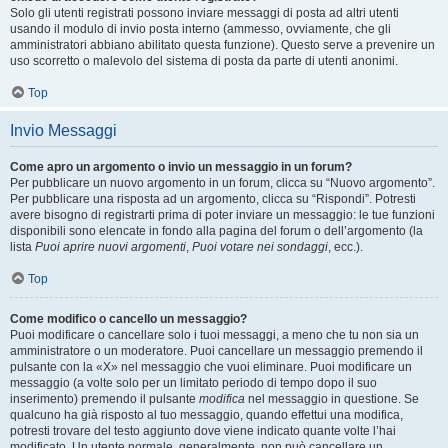
Solo gli utenti registrati possono inviare messaggi di posta ad altri utenti
usando il modulo di invio posta interno (ammesso, ovviamente, che gli
amministratori abbiano abilitato questa funzione). Questo serve a prevenire un
uso scorretto o malevolo del sistema di posta da parte di utenti anonimi.
Top
Invio Messaggi
Come apro un argomento o invio un messaggio in un forum?
Per pubblicare un nuovo argomento in un forum, clicca su “Nuovo argomento”.
Per pubblicare una risposta ad un argomento, clicca su “Rispondi”. Potresti
avere bisogno di registrarti prima di poter inviare un messaggio: le tue funzioni
disponibili sono elencate in fondo alla pagina del forum o dell’argomento (la
lista
Puoi aprire nuovi argomenti
,
Puoi votare nei sondaggi
, ecc.).
Top
Come modifico o cancello un messaggio?
Puoi modificare o cancellare solo i tuoi messaggi, a meno che tu non sia un
amministratore o un moderatore. Puoi cancellare un messaggio premendo il
pulsante con la «X» nel messaggio che vuoi eliminare. Puoi modificare un
messaggio (a volte solo per un limitato periodo di tempo dopo il suo
inserimento) premendo il pulsante
modifica
nel messaggio in questione. Se
qualcuno ha già risposto al tuo messaggio, quando effettui una modifica,
potresti trovare del testo aggiunto dove viene indicato quante volte l’hai
modificato. Un utente normale, generalmente, non può cancellare un