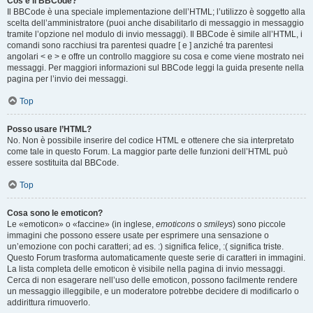
Cos’è il BBCode?
Il BBCode è una speciale implementazione dell’HTML; l’utilizzo è soggetto alla
scelta dell’amministratore (puoi anche disabilitarlo di messaggio in messaggio
tramite l’opzione nel modulo di invio messaggi). Il BBCode è simile all’HTML, i
comandi sono racchiusi tra parentesi quadre [ e ] anziché tra parentesi
angolari < e > e offre un controllo maggiore su cosa e come viene mostrato nei
messaggi. Per maggiori informazioni sul BBCode leggi la guida presente nella
pagina per l’invio dei messaggi.
Top
Posso usare l’HTML?
No. Non è possibile inserire del codice HTML e ottenere che sia interpretato
come tale in questo Forum. La maggior parte delle funzioni dell’HTML può
essere sostituita dal BBCode.
Top
Cosa sono le emoticon?
Le «emoticon» o «faccine» (in inglese,
emoticons
o
smileys
) sono piccole
immagini che possono essere usate per esprimere una sensazione o
un’emozione con pochi caratteri; ad es. :) significa felice, :( significa triste.
Questo Forum trasforma automaticamente queste serie di caratteri in immagini.
La lista completa delle emoticon è visibile nella pagina di invio messaggi.
Cerca di non esagerare nell’uso delle emoticon, possono facilmente rendere
un messaggio illeggibile, e un moderatore potrebbe decidere di modificarlo o
addirittura rimuoverlo.