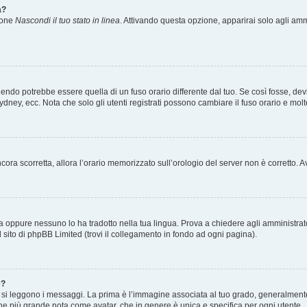
a?
zione
Nascondi il tuo stato in linea
. Attivando questa opzione, apparirai solo agli ammi
ndo potrebbe essere quella di un fuso orario differente dal tuo. Se così fosse, devi 
ydney, ecc. Nota che solo gli utenti registrati possono cambiare il fuso orario e mol
 ancora scorretta, allora l’orario memorizzato sull’orologio del server non è corretto
a oppure nessuno lo ha tradotto nella tua lingua. Prova a chiedere agli amministrator
l sito di phpBB Limited (trovi il collegamento in fondo ad ogni pagina).
e?
 leggono i messaggi. La prima è l’immagine associata al tuo grado, generalmente ha
agine più grande nota come avatar, che in genere è unica e specifica per ogni utente.