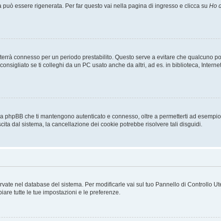
uò essere rigenerata. Per far questo vai nella pagina di ingresso e clicca su
Ho d
a ti terrà connesso per un periodo prestabilito. Questo serve a evitare che qualcuno
sigliato se ti colleghi da un PC usato anche da altri, ad es. in biblioteca, Internet
 da phpBB che ti mantengono autenticato e connesso, oltre a permetterti ad esempio d
cita dal sistema, la cancellazione dei cookie potrebbe risolvere tali disguidi.
servate nel database del sistema. Per modificarle vai sul tuo Pannello di Controllo
re tutte le tue impostazioni e le preferenze.