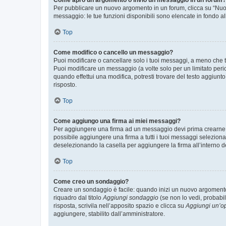
Come apro un argomento o invio un messaggio in un forum?
Per pubblicare un nuovo argomento in un forum, clicca su “Nuovo
messaggio: le tue funzioni disponibili sono elencate in fondo al
Top
Come modifico o cancello un messaggio?
Puoi modificare o cancellare solo i tuoi messaggi, a meno che
Puoi modificare un messaggio (a volte solo per un limitato per
quando effettui una modifica, potresti trovare del testo aggiu
risposto.
Top
Come aggiungo una firma ai miei messaggi?
Per aggiungere una firma ad un messaggio devi prima crearne un
possibile aggiungere una firma a tutti i tuoi messaggi seleziona
deselezionando la casella per aggiungere la firma all’interno d
Top
Come creo un sondaggio?
Creare un sondaggio è facile: quando inizi un nuovo argomento 
riquadro dal titolo
Aggiungi sondaggio
(se non lo vedi, probabil
risposta, scrivila nell’apposito spazio e clicca su
Aggiungi un’o
aggiungere, stabilito dall’amministratore.