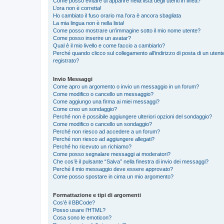
Come posso evitare di apparire nella lista degli utenti in linea?
L’ora non è corretta!
Ho cambiato il fuso orario ma l’ora è ancora sbagliata
La mia lingua non è nella lista!
Come posso mostrare un’immagine sotto il mio nome utente?
Come posso inserire un avatar?
Qual è il mio livello e come faccio a cambiarlo?
Perché quando clicco sul collegamento all’indirizzo di posta di un ute
registrato?
Invio Messaggi
Come apro un argomento o invio un messaggio in un forum?
Come modifico o cancello un messaggio?
Come aggiungo una firma ai miei messaggi?
Come creo un sondaggio?
Perché non è possibile aggiungere ulteriori opzioni del sondaggio?
Come modifico o cancello un sondaggio?
Perché non riesco ad accedere a un forum?
Perché non riesco ad aggiungere allegati?
Perché ho ricevuto un richiamo?
Come posso segnalare messaggi ai moderatori?
Che cos’è il pulsante “Salva” nella finestra di invio dei messaggi?
Perché il mio messaggio deve essere approvato?
Come posso spostare in cima un mio argomento?
Formattazione e tipi di argomenti
Cos’è il BBCode?
Posso usare l’HTML?
Cosa sono le emoticon?