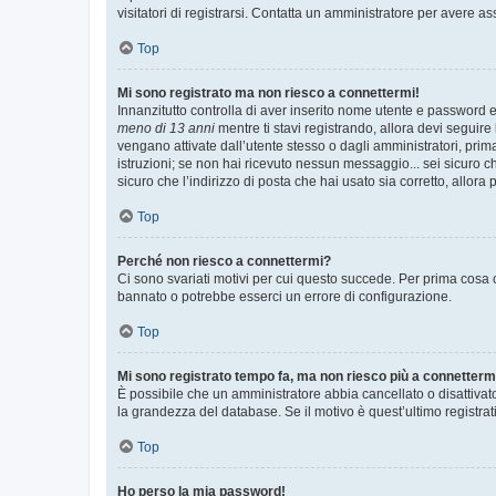
visitatori di registrarsi. Contatta un amministratore per avere as
Top
Mi sono registrato ma non riesco a connettermi!
Innanzitutto controlla di aver inserito nome utente e password e
meno di 13 anni
mentre ti stavi registrando, allora devi seguire 
vengano attivate dall’utente stesso o dagli amministratori, prima 
istruzioni; se non hai ricevuto nessun messaggio... sei sicuro ch
sicuro che l’indirizzo di posta che hai usato sia corretto, allora
Top
Perché non riesco a connettermi?
Ci sono svariati motivi per cui questo succede. Per prima cosa c
bannato o potrebbe esserci un errore di configurazione.
Top
Mi sono registrato tempo fa, ma non riesco più a connetterm
È possibile che un amministratore abbia cancellato o disattivat
la grandezza del database. Se il motivo è quest’ultimo registra
Top
Ho perso la mia password!