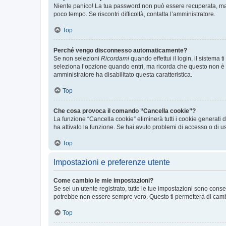
Niente panico! La tua password non può essere recuperata, ma p
poco tempo. Se riscontri difficoltà, contatta l’amministratore.
Top
Perché vengo disconnesso automaticamente?
Se non selezioni
Ricordami
quando effettui il login, il sistem
seleziona l’opzione quando entri, ma ricorda che questo non è con
amministratore ha disabilitato questa caratteristica.
Top
Che cosa provoca il comando “Cancella cookie”?
La funzione “Cancella cookie” eliminerà tutti i cookie generati
ha attivato la funzione. Se hai avuto problemi di accesso o di us
Top
Impostazioni e preferenze utente
Come cambio le mie impostazioni?
Se sei un utente registrato, tutte le tue impostazioni sono con
potrebbe non essere sempre vero. Questo ti permetterà di cambia
Top