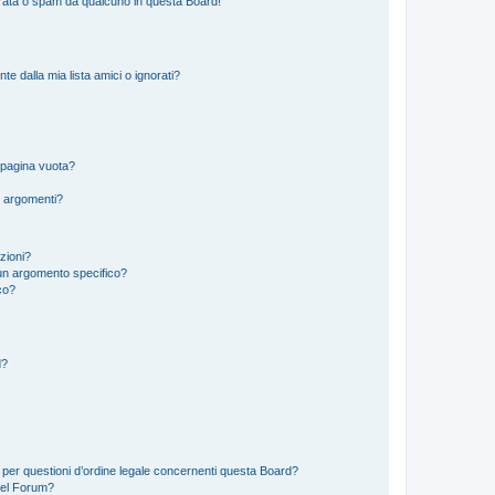
rata o spam da qualcuno in questa Board!
 dalla mia lista amici o ignorati?
 pagina vuota?
i argomenti?
izioni?
un argomento specifico?
co?
d?
 per questioni d’ordine legale concernenti questa Board?
del Forum?