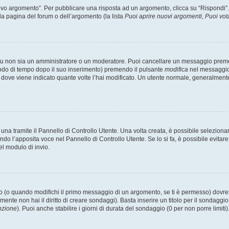
 argomento”. Per pubblicare una risposta ad un argomento, clicca su “Rispondi”. Po
la pagina del forum o dell’argomento (la lista
Puoi aprire nuovi argomenti
,
Puoi vot
 tu non sia un amministratore o un moderatore. Puoi cancellare un messaggio prem
iodo di tempo dopo il suo inserimento) premendo il pulsante
modifica
nel messaggio 
nto dove viene indicato quante volte l’hai modificato. Un utente normale, general
a tramite il Pannello di Controllo Utente. Una volta creata, è possibile seleziona
ndo l’apposita voce nel Pannello di Controllo Utente. Se lo si fa, è possibile evita
el modulo di invio.
(o quando modifichi il primo messaggio di un argomento, se ti è permesso) dovrest
mente non hai il diritto di creare sondaggi). Basta inserire un titolo per il sondaggi
pzione
). Puoi anche stabilire i giorni di durata del sondaggio (0 per non porre limiti