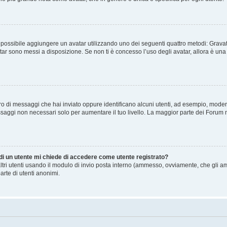
” è possibile aggiungere un avatar utilizzando uno dei seguenti quattro metodi: Gra
atar sono messi a disposizione. Se non ti è concesso l’uso degli avatar, allora è un
mero di messaggi che hai inviato oppure identificano alcuni utenti, ad esempio, mode
ssaggi non necessari solo per aumentare il tuo livello. La maggior parte dei Forum
 di un utente mi chiede di accedere come utente registrato?
altri utenti usando il modulo di invio posta interno (ammesso, ovviamente, che gli a
arte di utenti anonimi.