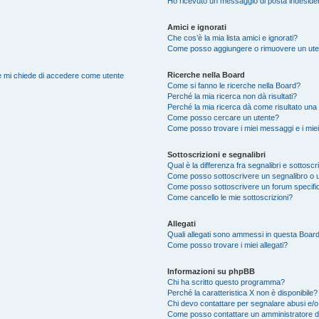
Ho ricevuto un messaggio di posta indeside
Amici e ignorati
Che cos’è la mia lista amici e ignorati?
Come posso aggiungere o rimuovere un utente
Ricerche nella Board
nte mi chiede di accedere come utente
Come si fanno le ricerche nella Board?
Perché la mia ricerca non dà risultati?
Perché la mia ricerca dà come risultato una
Come posso cercare un utente?
Come posso trovare i miei messaggi e i mie
Sottoscrizioni e segnalibri
Qual è la differenza fra segnalibri e sottoscr
Come posso sottoscrivere un segnalibro o 
Come posso sottoscrivere un forum specifi
Come cancello le mie sottoscrizioni?
Allegati
Quali allegati sono ammessi in questa Boar
Come posso trovare i miei allegati?
Informazioni su phpBB
Chi ha scritto questo programma?
Perché la caratteristica X non è disponibile?
Chi devo contattare per segnalare abusi e/o
Come posso contattare un amministratore 