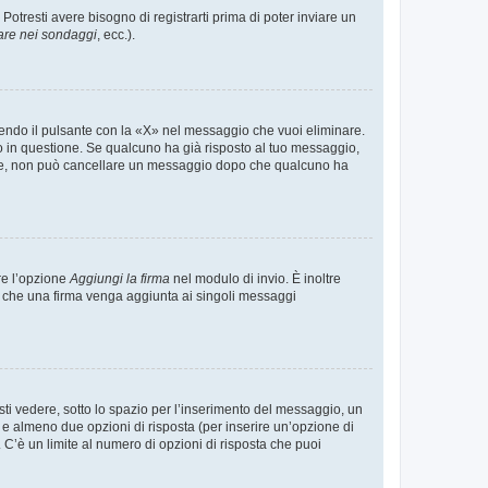
tresti avere bisogno di registrarti prima di poter inviare un
are nei sondaggi
, ecc.).
endo il pulsante con la «X» nel messaggio che vuoi eliminare.
in questione. Se qualcuno ha già risposto al tuo messaggio,
mente, non può cancellare un messaggio dopo che qualcuno ha
re l’opzione
Aggiungi la firma
nel modulo di invio. È inoltre
re che una firma venga aggiunta ai singoli messaggi
i vedere, sotto lo spazio per l’inserimento del messaggio, un
o e almeno due opzioni di risposta (per inserire un’opzione di
). C’è un limite al numero di opzioni di risposta che puoi