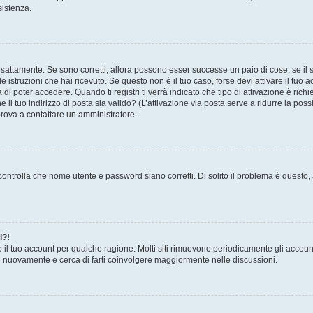
sistenza.
sattamente. Se sono corretti, allora possono esser successe un paio di cose: se il 
le istruzioni che hai ricevuto. Se questo non è il tuo caso, forse devi attivare il tu
di poter accedere. Quando ti registri ti verrà indicato che tipo di attivazione è richi
e il tuo indirizzo di posta sia valido? (L’attivazione via posta serve a ridurre la po
 prova a contattare un amministratore.
ontrolla che nome utente e password siano corretti. Di solito il problema è questo, a
i?!
o il tuo account per qualche ragione. Molti siti rimuovono periodicamente gli accoun
ti nuovamente e cerca di farti coinvolgere maggiormente nelle discussioni.