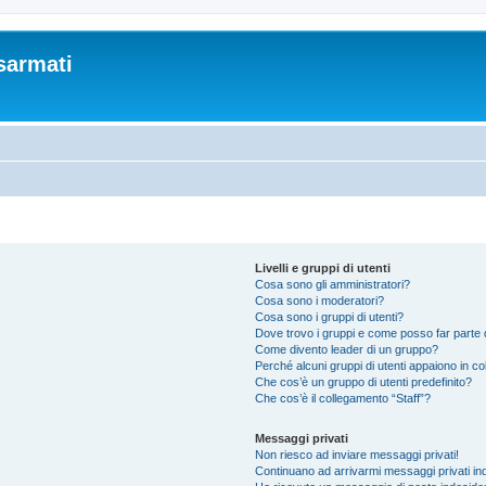
sarmati
Livelli e gruppi di utenti
Cosa sono gli amministratori?
Cosa sono i moderatori?
Cosa sono i gruppi di utenti?
Dove trovo i gruppi e come posso far parte d
Come divento leader di un gruppo?
Perché alcuni gruppi di utenti appaiono in colo
Che cos’è un gruppo di utenti predefinito?
Che cos’è il collegamento “Staff”?
Messaggi privati
Non riesco ad inviare messaggi privati!
Continuano ad arrivarmi messaggi privati ind