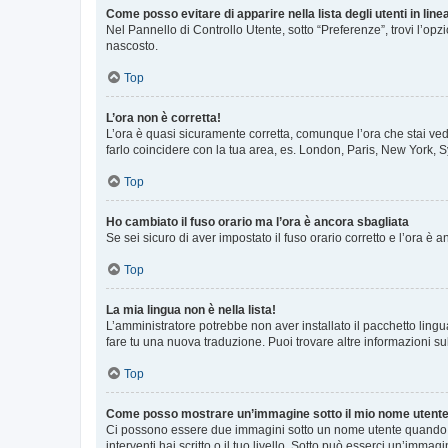
Come posso evitare di apparire nella lista degli utenti in line
Nel Pannello di Controllo Utente, sotto “Preferenze”, trovi l’op
nascosto.
Top
L’ora non è corretta!
L’ora è quasi sicuramente corretta, comunque l’ora che stai vede
farlo coincidere con la tua area, es. London, Paris, New York, S
Top
Ho cambiato il fuso orario ma l’ora è ancora sbagliata
Se sei sicuro di aver impostato il fuso orario corretto e l’ora è
Top
La mia lingua non è nella lista!
L’amministratore potrebbe non aver installato il pacchetto lingu
fare tu una nuova traduzione. Puoi trovare altre informazioni su
Top
Come posso mostrare un’immagine sotto il mio nome utent
Ci possono essere due immagini sotto un nome utente quando si
interventi hai scritto o il tuo livello. Sotto può esserci un’imm