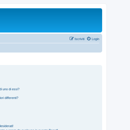
Iscriviti
Login
i uno di essi?
ri differenti?
esiderati!