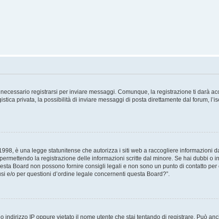
necessario registrarsi per inviare messaggi. Comunque, la registrazione ti darà acce
tica privata, la possibilità di inviare messaggi di posta direttamente dal forum, l’is
98, è una legge statunitense che autorizza i siti web a raccogliere informazioni da 
, permettendo la registrazione delle informazioni scritte dal minore. Se hai dubbi o i
esta Board non possono fornire consigli legali e non sono un punto di contatto per q
i e/o per questioni d’ordine legale concernenti questa Board?”.
 indirizzo IP oppure vietato il nome utente che stai tentando di registrare. Può anch