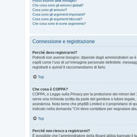
Posso inserire delle immagini?
Che cosa sono gli annunci globali?
Cosa sono gli annunci?
Cosa sono gli argomenti importanti?
Cosa sono gli argomenti bloccati?
Che cosa sono le icone argomento?
Connessione e registrazione
Perché devo registrarmi?
Potresti non averne bisogno: dipende dagli amministratori se è 
ospiti come l’uso di un’immagine personale definibile, messaggis
registrarti e quindi ti raccomandiamo di farlo.
Top
Che cosa è COPPA?
COPPA, o Legge sulla Privacy per la protezione dei minori del 19
serve una richiesta scritta da parte del genitore o tutore legale
assistenza. Nota bene che phpBB Limited e il proprietario di qu
indicato nella domanda “Chi devo contattare per segnalare abus
Top
Perché non riesco a registrarmi?
È possibile che l’amministratore della Board abbia bannato il tuo