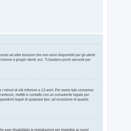
sso ad altre funzioni che non sono disponibili per gli utenti
crizione a gruppi utenti, ecc. Ti bastano pochi secondi per
i minori di età inferiore a 13 anni. Per avere tale consenso
ncertezze, mettiti in contatto con un consulente legale per
uestioni legali di qualsiasi tipo, ad eccezione di quanto
e aver disabilitato le registrazioni per impedire ai nuovi